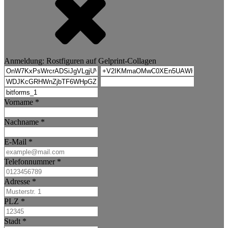
Anmeldung:
Rostfiguren auf Gelprint-Collagen
Vorname
*
Nachname
*
E-Mail
*
Telefonnummer
*
Adresse
*
PLZ
*
Stadt
*